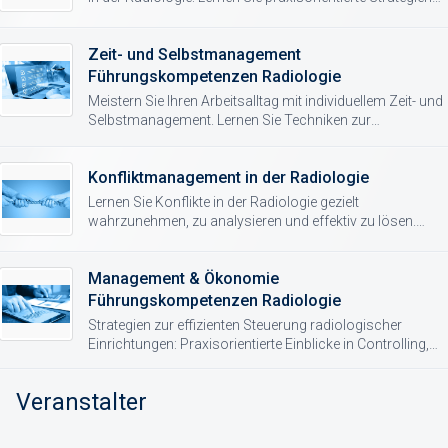
zur erfolgreichen Gestaltung und Umsetzung von
Veränderungsprozessen kennen.
Zeit- und Selbstmanagement
Führungskompetenzen Radiologie
Meistern Sie Ihren Arbeitsalltag mit individuellem Zeit- und
Selbstmanagement. Lernen Sie Techniken zur
Stressbewältigung und Resilienzförderung speziell für
Führungskräfte in der Radiologie.
Konfliktmanagement in der Radiologie
Lernen Sie Konflikte in der Radiologie gezielt
wahrzunehmen, zu analysieren und effektiv zu lösen.
Verbessern Sie Ihre Konfliktfähigkeit durch praxisnahe
Strategien und Methoden.
Management & Ökonomie
Führungskompetenzen Radiologie
Strategien zur effizienten Steuerung radiologischer
Einrichtungen: Praxisorientierte Einblicke in Controlling,
Prozessoptimierung und medizinische Ökonomie.
Veranstalter