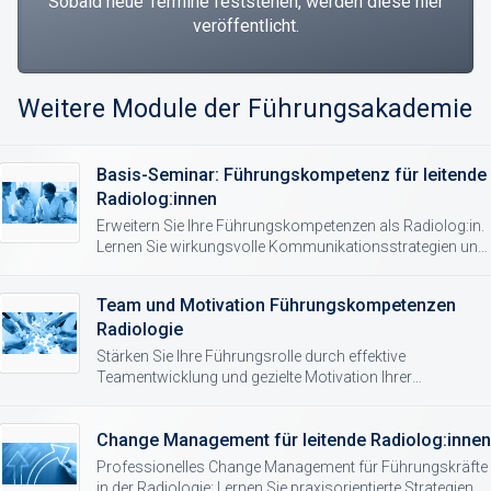
Sobald neue Termine feststehen, werden diese hier
veröffentlicht.
Weitere Module der Führungsakademie
Basis-Seminar: Führungskompetenz für leitende
Radiolog:innen
Erweitern Sie Ihre Führungskompetenzen als Radiolog:in.
Lernen Sie wirkungsvolle Kommunikationsstrategien und
Führungsmethoden für den klinischen Alltag kennen.
Team und Motivation Führungskompetenzen
Radiologie
Stärken Sie Ihre Führungsrolle durch effektive
Teamentwicklung und gezielte Motivation Ihrer
Mitarbeitenden. Praxisnahe Strategien speziell für
Führungskrähe in der Radiologie.
Change Management für leitende Radiolog:innen
Professionelles Change Management für Führungskräfte
in der Radiologie: Lernen Sie praxisorientierte Strategien